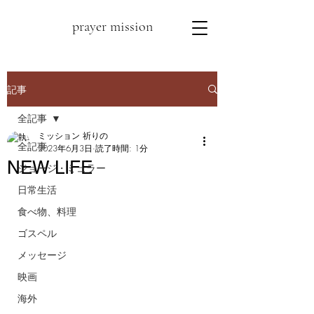
prayer mission
記事
全記事
ミッション 祈りの
全記事
2023年6月3日
読了時間: 1分
NEW LIFE
ジョージ・ミュラー
日常生活
食べ物、料理
ゴスペル
メッセージ
映画
海外