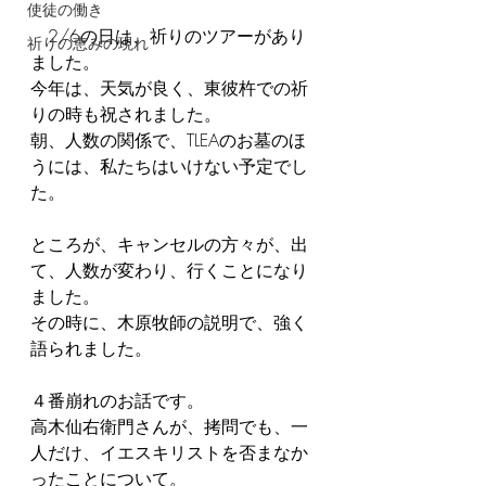
使徒の働き
　2/6の日は、祈りのツアーがあり
祈りの恵みの現れ
ました。
今年は、天気が良く、東彼杵での祈
りの時も祝されました。
朝、人数の関係で、TLEAのお墓のほ
うには、私たちはいけない予定でし
た。
ところが、キャンセルの方々が、出
て、人数が変わり、行くことになり
ました。
その時に、木原牧師の説明で、強く
語られました。
４番崩れのお話です。
高木仙右衛門さんが、拷問でも、一
人だけ、イエスキリストを否まなか
ったことについて。