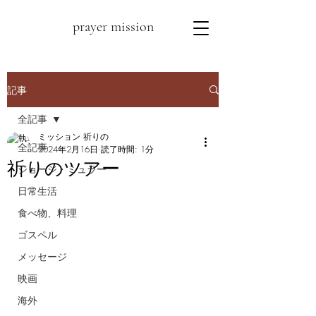
prayer mission
記事
全記事
ミッション 祈りの
全記事
2024年2月16日
読了時間: 1分
祈りのツアー
ジョージ・ミュラー
日常生活
食べ物、料理
ゴスペル
メッセージ
映画
海外