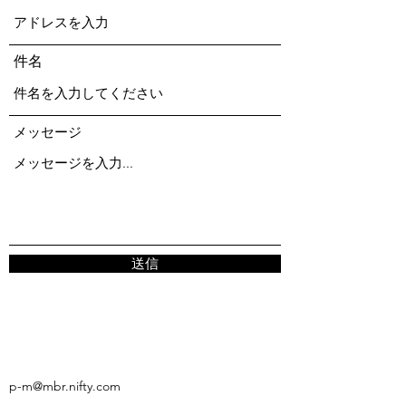
件名
メッセージ
送信
p-m@mbr.nifty.com