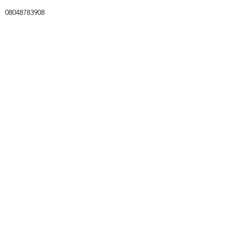
08048783908
TEL
080-4878-3908