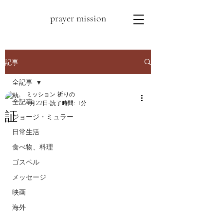
prayer mission
記事
全記事
ミッション 祈りの
全記事
1月22日
読了時間: 1分
証
ジョージ・ミュラー
日常生活
食べ物、料理
ゴスペル
メッセージ
映画
海外