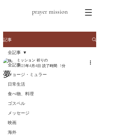
prayer mission
記事
全記事
ミッション 祈りの
全記事
2025年4月4日
読了時間: 1分
夢
ジョージ・ミュラー
日常生活
食べ物、料理
ゴスペル
メッセージ
映画
海外