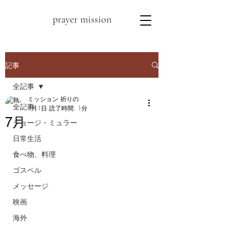
prayer mission
記事
全記事
ミッション 祈りの
全記事
7月1日
読了時間: 1分
7月
ジョージ・ミュラー
日常生活
食べ物、料理
ゴスペル
メッセージ
映画
海外