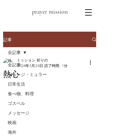
prayer mission
記事
全記事
ミッション 祈りの
全記事
2024年3月24日
読了時間: 1分
熱心
ジョージ・ミュラー
日常生活
食べ物、料理
ゴスペル
メッセージ
映画
海外