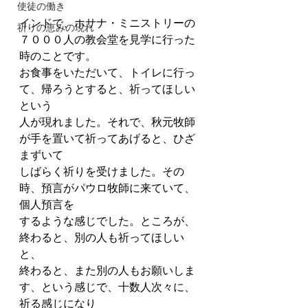
使徒の働き
インドで、ホサナ・ミニストリーの
祈りの恵みの現れ
７０００人の教会堂を見学に行った
時のことです。
お食事をいただいて、トイレに行っ
て、帰ろうとすると、祈ってほしい
という
人が現れました。それで、秋元牧師
が手を置いて祈ってあげると、ひざ
まずいて
しばらく祈りを受けました。その
時、預言がパウロ牧師に来ていて、
個人預言を
するような感じでした。ところが、
終わると、別の人も祈ってほしい
と、
終わると、また別の人もお願いしま
す、という感じで、十数人次々に、
祈る感じになり