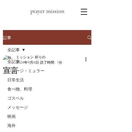
prayer mission
記事
全記事
ミッション 祈りの
全記事
2024年9月6日
読了時間: 1分
宣言
ジョージ・ミュラー
日常生活
食べ物、料理
ゴスペル
メッセージ
映画
海外