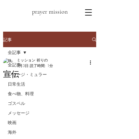
prayer mission
記事
全記事
ミッション 祈りの
全記事
2月3日
読了時間: 1分
宣伝
ジョージ・ミュラー
日常生活
食べ物、料理
ゴスペル
メッセージ
映画
海外