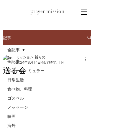
prayer mission
記事
全記事
ミッション 祈りの
全記事
2024年8月14日
読了時間: 1分
送る会
ジョージ・ミュラー
日常生活
食べ物、料理
ゴスペル
メッセージ
映画
海外