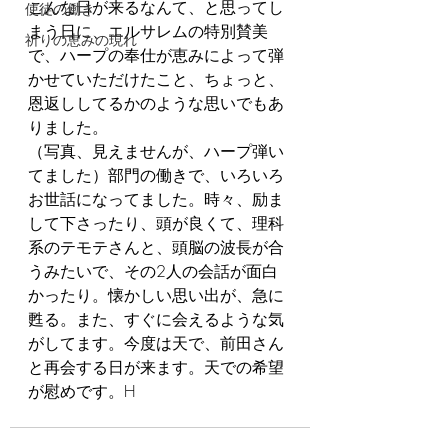
こんな日が来るなんて、と思ってし
使徒の働き
まう日に、エルサレムの特別賛美
祈りの恵みの現れ
で、ハープの奉仕が恵みによって弾
かせていただけたこと、ちょっと、
恩返ししてるかのような思いでもあ
りました。
（写真、見えませんが、ハープ弾い
てました）部門の働きで、いろいろ
お世話になってました。時々、励ま
して下さったり、頭が良くて、理科
系のテモテさんと、頭脳の波長が合
うみたいで、その2人の会話が面白
かったり。懐かしい思い出が、急に
甦る。また、すぐに会えるような気
がしてます。今度は天で、前田さん
と再会する日が来ます。天での希望
が慰めです。H