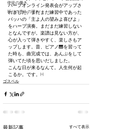
使徒の働き
ハープオンライン発表会がアップさ
祈りの恵みの現れ
れました。まだまだ練習中であった
バッハの「主よ人の望みよ喜びよ」
をハープ演奏。まだまだ練習しない
となんですが。楽譜は見ない方が、
心が入って弾きやすく、楽しさもア
ップします。昔、ピアノ🎹を習って
た時も、曲完成では、あんぷをして
弾いてた頃を思いだしました。
こんな日が来るなんて。人生何が起
こるか。です。H
ゴスペル
最新記事
すべて表示