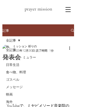
prayer mission
記事
全記事
ミッション 祈りの
全記事
2025年12月30日
読了時間: 1分
発表会
ジョージ・ミュラー
日常生活
食べ物、料理
ゴスペル
メッセージ
映画
海外
YouTubeで、ミヤビメソード音楽院の