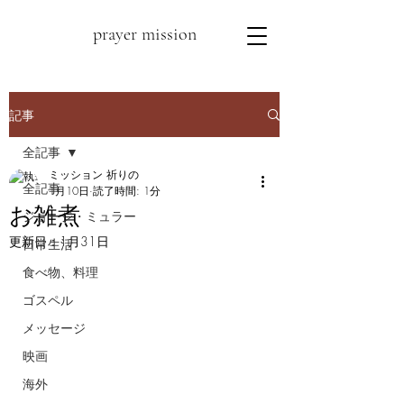
prayer mission
記事
全記事
ミッション 祈りの
全記事
1月10日
読了時間: 1分
お雑煮
ジョージ・ミュラー
更新日：
1月31日
日常生活
食べ物、料理
ゴスペル
メッセージ
映画
海外