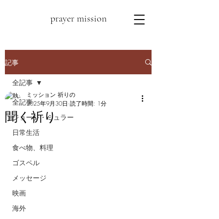
prayer mission
記事
全記事
ミッション 祈りの
全記事
2025年9月30日
読了時間: 1分
聞く祈り
ジョージ・ミュラー
日常生活
食べ物、料理
ゴスペル
メッセージ
映画
海外