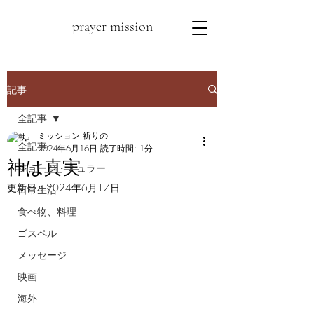
prayer mission
記事
全記事
ミッション 祈りの
全記事
2024年6月16日
読了時間: 1分
神は真実
ジョージ・ミュラー
更新日：
2024年6月17日
日常生活
食べ物、料理
ゴスペル
メッセージ
映画
海外