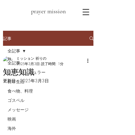
prayer mission
記事
全記事
ミッション 祈りの
全記事
2025年3月3日
読了時間: 1分
知恵知識
ジョージ・ミュラー
更新日：
2025年3月3日
日常生活
食べ物、料理
ゴスペル
メッセージ
映画
海外