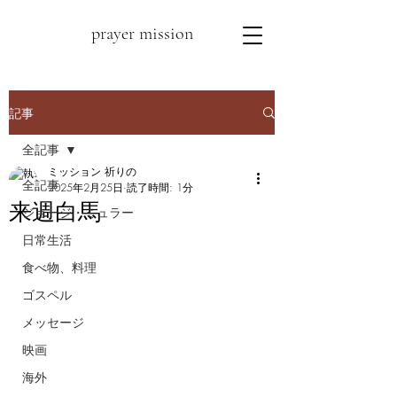
prayer mission
記事
全記事
ミッション 祈りの
全記事
2025年2月25日
読了時間: 1分
来週白馬
ジョージ・ミュラー
日常生活
食べ物、料理
ゴスペル
メッセージ
映画
海外