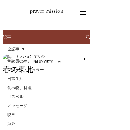
prayer mission
記事
全記事
ミッション 祈りの
全記事
2025年5月9日
読了時間: 1分
春の東北
ジョージ・ミュラー
日常生活
食べ物、料理
ゴスペル
メッセージ
映画
海外