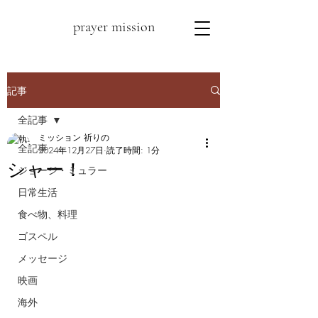
prayer mission
記事
全記事
ミッション 祈りの
全記事
2024年12月27日
読了時間: 1分
シャー！
ジョージ・ミュラー
日常生活
食べ物、料理
ゴスペル
メッセージ
映画
海外