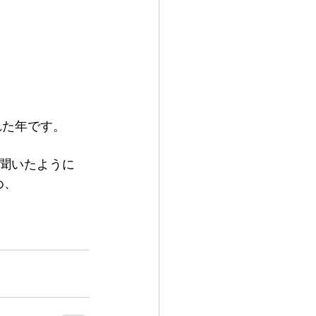
。
れた年です。
聞いたように
め、