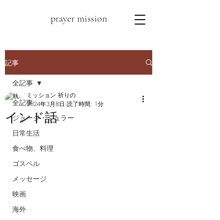
prayer mission
記事
全記事
ミッション 祈りの
全記事
2024年3月8日
読了時間: 1分
インド話
ジョージ・ミュラー
日常生活
食べ物、料理
ゴスペル
メッセージ
映画
海外