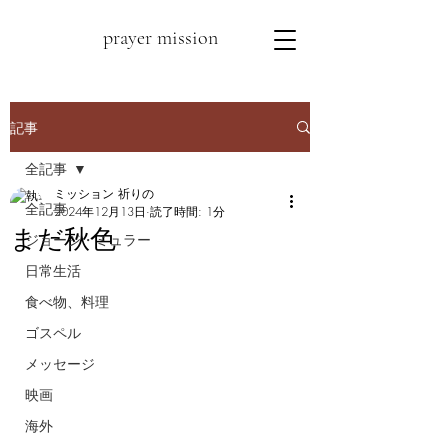
prayer mission
記事
全記事
ミッション 祈りの
全記事
2024年12月13日
読了時間: 1分
まだ秋色
ジョージ・ミュラー
日常生活
食べ物、料理
ゴスペル
メッセージ
映画
海外