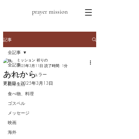
prayer mission
記事
全記事
ミッション 祈りの
全記事
2025年3月11日
読了時間: 1分
あれから
ジョージ・ミュラー
更新日：
2025年3月13日
日常生活
食べ物、料理
ゴスペル
メッセージ
映画
海外