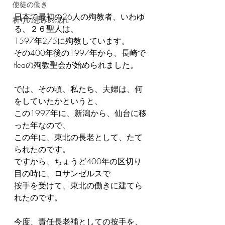
使徒の働き
日本で最初の26人の殉教者、いわゆ
祈りの恵みの現れ
る、２６聖人は、
1597年2/5に殉教しています。
その400年後の1997年から、長崎で
tleaの殉教聖会が始められました。
では、その頃、私たち、夫婦は、何
をしていたかというと、
この1997年に、新潟から、仙台に移
った年なので、
この年に、東北の長老として、たて
られたのです。
ですから、ちょうど400年の区切り
目の時に、ロサンゼルスで
按手を受けて、東北の働きに建てら
れたのです。
今度、責任長老補としての按手を、