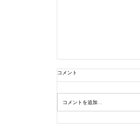
祈りの恵みの現れ 36-2
コメント
牧師だったら、ただということ
で、頼まれました。もちろん、私
たちの聖書的な理解は、その方
コメントを追加…
を、悪霊的なものから解放すると
いう見解で、訪問しました。こう
いう時に、その方が信じている方
かどうか、大事なことは、イエス
さまを信じるかどうか、お話する