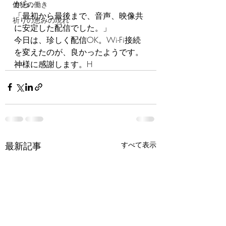
から、
使徒の働き
「最初から最後まで、音声、映像共
祈りの恵みの現れ
に安定した配信でした。」
今日は、珍しく配信OK。Wi-Fi接続
を変えたのが、良かったようです。
神様に感謝します。H
最新記事
すべて表示