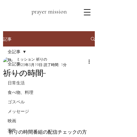
prayer mission
記事
全記事
ミッション 祈りの
全記事
2025年5月19日
読了時間: 1分
祈りの時間
ジョージ・ミュラー
日常生活
食べ物、料理
ゴスペル
メッセージ
映画
海外
祈りの時間番組の配信チェックの方