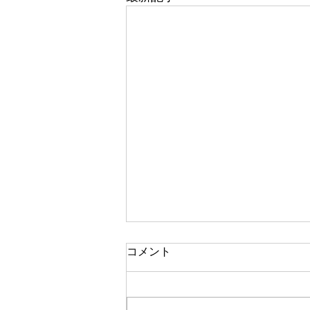
祈りの恵みの現れ35-2
コメント
その時に、軽自動車を借りること
になったのですが、その借りた自
動車が、中がとても広い感じの軽