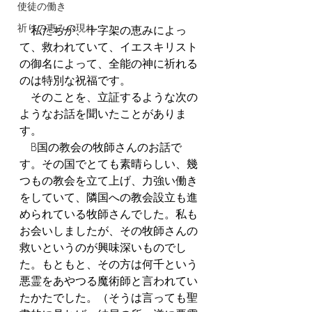
使徒の働き
祈りの恵みの現れ
　私たちが、十字架の恵みによっ
て、救われていて、イエスキリスト
の御名によって、全能の神に祈れる
のは特別な祝福です。
　そのことを、立証するような次の
ようなお話を聞いたことがありま
す。
　B国の教会の牧師さんのお話で
す。その国でとても素晴らしい、幾
つもの教会を立て上げ、力強い働き
をしていて、隣国への教会設立も進
められている牧師さんでした。私も
お会いしましたが、その牧師さんの
救いというのが興味深いものでし
た。もともと、その方は何千という
悪霊をあやつる魔術師と言われてい
たかたでした。（そうは言っても聖