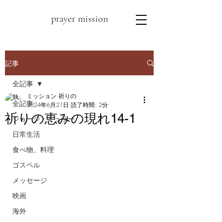
prayer mission
記事
全記事
ミッション 祈りの
全記事
2024年6月21日
読了時間: 2分
祈りの恵みの現れ14-1
ジョージ・ミュラー
日常生活
食べ物、料理
ゴスペル
メッセージ
映画
海外