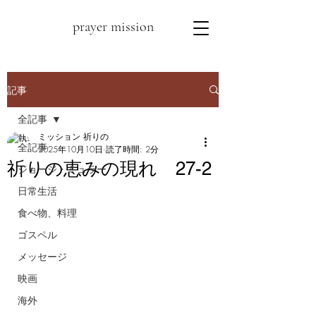
prayer mission
記事
全記事
ミッション 祈りの
全記事
2025年10月10日
読了時間: 2分
祈りの恵みの現れ 27-2
ジョージ・ミュラー
日常生活
食べ物、料理
ゴスペル
メッセージ
映画
海外