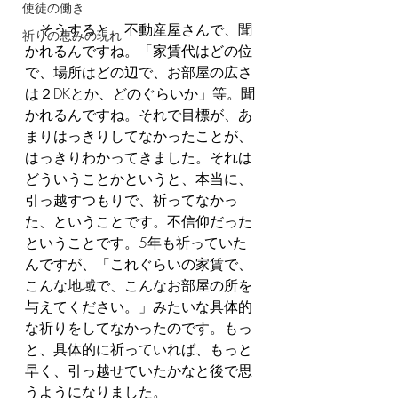
使徒の働き
　そうすると、不動産屋さんで、聞
祈りの恵みの現れ
かれるんですね。「家賃代はどの位
で、場所はどの辺で、お部屋の広さ
は２DKとか、どのぐらいか」等。聞
かれるんですね。それで目標が、あ
まりはっきりしてなかったことが、
はっきりわかってきました。それは
どういうことかというと、本当に、
引っ越すつもりで、祈ってなかっ
た、ということです。不信仰だった
ということです。5年も祈っていた
んですが、「これぐらいの家賃で、
こんな地域で、こんなお部屋の所を
与えてください。」みたいな具体的
な祈りをしてなかったのです。もっ
と、具体的に祈っていれば、もっと
早く、引っ越せていたかなと後で思
うようになりました。