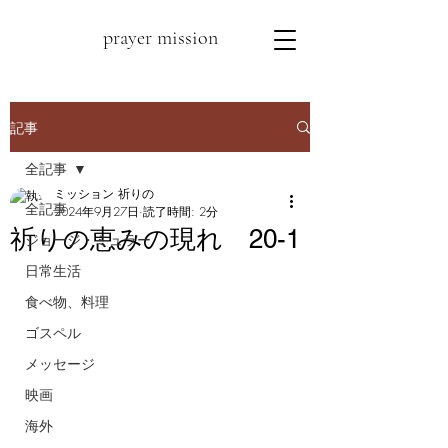
prayer mission
記事
全記事
ミッション 祈りの
全記事
2024年9月27日
読了時間: 2分
祈りの恵みの現れ 20-1
ジョージ・ミュラー
日常生活
食べ物、料理
ゴスペル
メッセージ
映画
海外