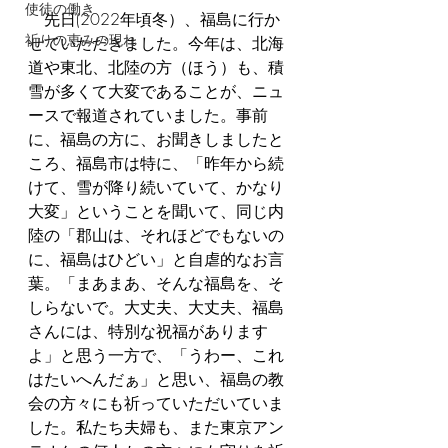
使徒の働き
　先日(2022年頃冬）、福島に行か
祈りの恵みの現れ
せていただきました。今年は、北海
道や東北、北陸の方（ほう）も、積
雪が多くて大変であることが、ニュ
ースで報道されていました。事前
に、福島の方に、お聞きしましたと
ころ、福島市は特に、「昨年から続
けて、雪が降り続いていて、かなり
大変」ということを聞いて、同じ内
陸の「郡山は、それほどでもないの
に、福島はひどい」と自虐的なお言
葉。「まあまあ、そんな福島を、そ
しらないで。大丈夫、大丈夫、福島
さんには、特別な祝福があります
よ」と思う一方で、「うわー、これ
はたいへんだぁ」と思い、福島の教
会の方々にも祈っていただいていま
した。私たち夫婦も、また東京アン