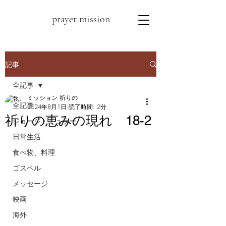
prayer mission
記事
全記事
ミッション 祈りの
全記事
2024年8月1日
読了時間: 2分
祈りの恵みの現れ 18-2
ジョージ・ミュラー
日常生活
食べ物、料理
ゴスペル
メッセージ
映画
海外