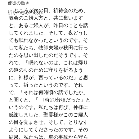
使徒の働き
　ところが次の日、祈祷会のため、
祈りの恵みの現れ
教会のご婦人方と、共に集います
と、あるご婦人が、昨日のことを話
してくれました。そして、夜どうし
ても眠れなかったというのです。そ
して私たち、牧師夫婦が秋田に行っ
たのを思い出したのだそうです。そ
れで、「眠れないのは、これは帰り
の道のりのために守りを祈るよう
に、神様が、言っているのだ」と思
って、祈ったというのです。それ
で、「それは何時頃の話でしたか」
と聞くと、「11時20分頃だった」と
いうのです。私たちは再び、神様に
感謝しました。聖霊様がこのご婦人
の目を覚まさせ、そして、とりなす
ようにしてくださったのです。その
結果、私たちは、車の事故から守ら