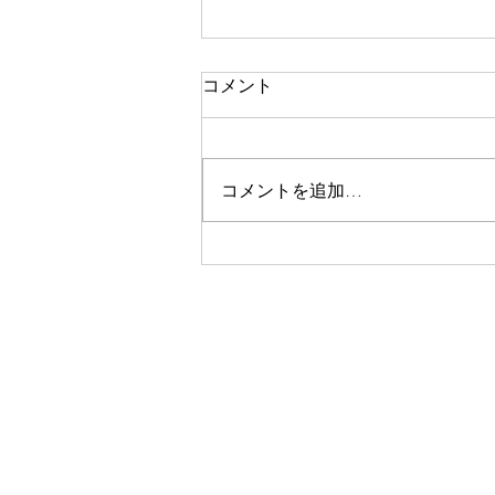
祈りの恵みの現れ35-2
コメント
その時に、軽自動車を借りること
になったのですが、その借りた自
動車が、中がとても広い感じの軽
コメントを追加…
自動車だったのです。ホンダのN-
boxですが、とても人気の車でし
た。その車は、クーラーが壊れた
普通自動車よりも、ずっと、広く
感じるものでした。実際に、後部
座席が右と左で、それぞれ、前後
に動かすのが可能な結果、片方の
座席が広くスペースを作れるもの
と、なっていたのです。 そし
て、東北の聖会に行った時、パウ
ロ秋元