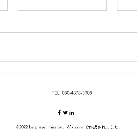
祈りの恵みの現れ35-1
昨年の夏は、とても暑い夏でし
た。それで、クーラーが壊れる車
が多く出ているという話でした。
私たちは、車で東北に教会の働き
祈り
に行ったり、また、長野県の白馬
にクリスチャンキャンプに行った
りするので、車は必須の移動手段
の乗り物でした。そんな時に、私
たちTLEAの群れのA長老牧師の車
TEL 080-4878-3908
のクーラーが調子悪くて、レンタ
カーを借りるか迷っている、とい
う情報が入りました。これから、
パウロ秋元牧師をお迎えして、カ
©2022 by prayer mission。Wix.com で作成されました。
リスマ聖