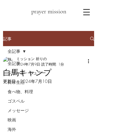
prayer mission
記事
全記事
ミッション 祈りの
全記事
2024年7月9日
読了時間: 1分
白馬キャンプ
ジョージ・ミュラー
更新日：
2024年7月10日
日常生活
食べ物、料理
ゴスペル
メッセージ
映画
海外