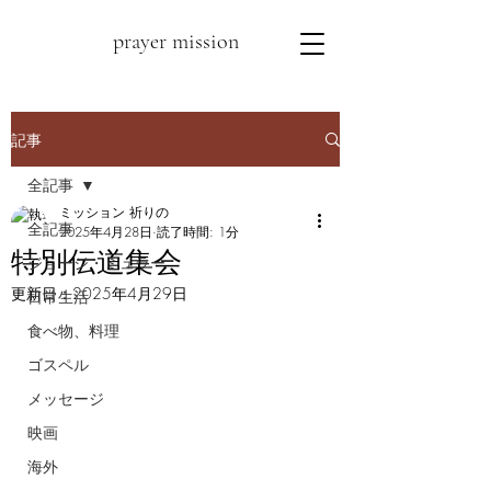
prayer mission
記事
全記事
ミッション 祈りの
全記事
2025年4月28日
読了時間: 1分
特別伝道集会
ジョージ・ミュラー
更新日：
2025年4月29日
日常生活
食べ物、料理
ゴスペル
メッセージ
映画
海外