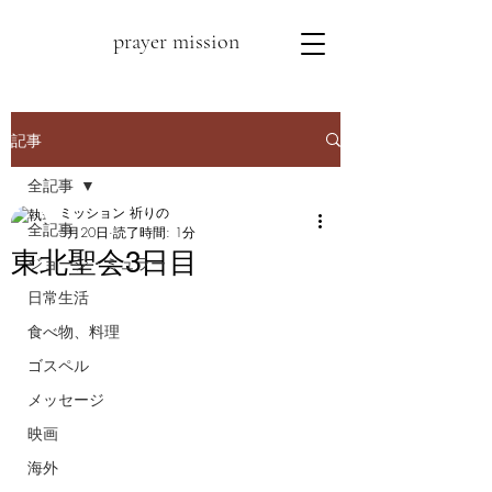
prayer mission
記事
全記事
ミッション 祈りの
全記事
5月20日
読了時間: 1分
東北聖会3日目
ジョージ・ミュラー
日常生活
食べ物、料理
ゴスペル
メッセージ
映画
海外