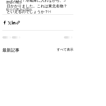
ことない！冷蔵庫に入れながら、3
使徒の働き
日かかりました。これは東北名物？
祈りの恵みの現れ
といえるのでしょうか？H
最新記事
すべて表示