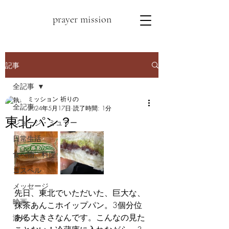
prayer mission
記事
全記事
ミッション 祈りの
全記事
2024年5月17日
読了時間: 1分
東北パン？
ジョージ・ミュラー
日常生活
食べ物、料理
ゴスペル
メッセージ
先日、東北でいただいた、巨大な、
映画
抹茶あんこホイップパン。3個分位
ある大きさなんです。こんなの見た
海外