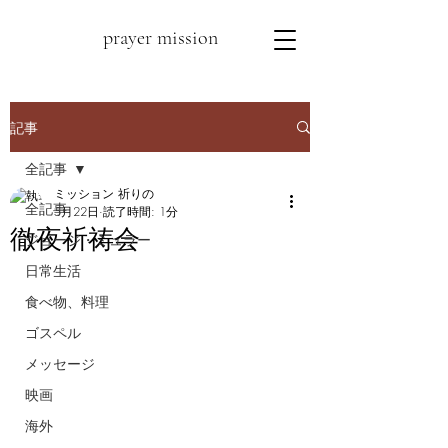
prayer mission
記事
全記事
ミッション 祈りの
全記事
5月22日
読了時間: 1分
徹夜祈祷会
ジョージ・ミュラー
日常生活
食べ物、料理
ゴスペル
メッセージ
映画
海外