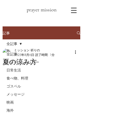
prayer mission
記事
全記事
ミッション 祈りの
全記事
2025年8月6日
読了時間: 1分
夏の涼み方
ジョージ・ミュラー
日常生活
食べ物、料理
ゴスペル
メッセージ
映画
海外