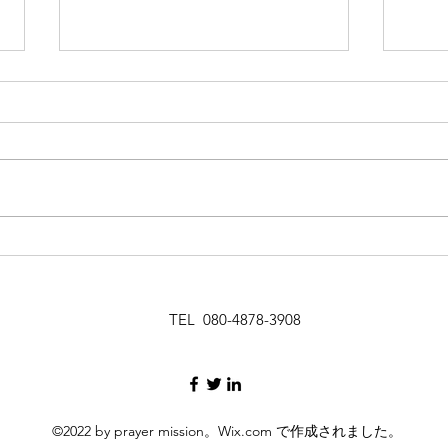
使徒の働き 33
イエス・キリストは、王の王、主
の主。 その意味は、すべてを支
配しているという意味です。 彼
使徒
には、すべてに勝る権威が与えら
れています。 クリスチャンは、
神の子供であると、ヨハネによる
福音書一章に書かれています。
その神の子としての、特権が与え
られているのです。...
TEL 080-4878-3908
©2022 by prayer mission。Wix.com で作成されました。