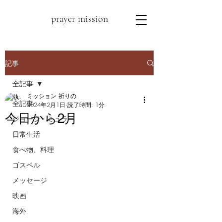
prayer mission
記事
全記事
ミッション 祈りの
全記事
2024年2月1日
読了時間: 1分
今日から2月
ジョージ・ミュラー
日常生活
食べ物、料理
ゴスペル
メッセージ
映画
海外