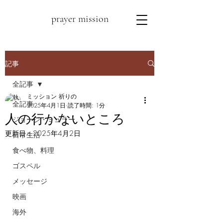
prayer mission
記事
全記事
ミッション 祈りの
全記事
2025年4月1日
読了時間: 1分
人の行かないところ
ジョージ・ミュラー
更新日：
2025年4月2日
日常生活
食べ物、料理
ゴスペル
メッセージ
映画
海外