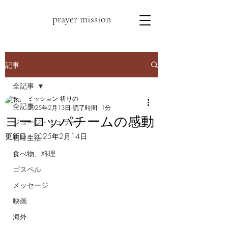
prayer mission
記事
全記事
ミッション 祈りの
全記事
2025年2月13日
読了時間: 1分
ヨーロッパチームの感動
ジョージ・ミュラー
更新日：
2025年2月14日
日常生活
食べ物、料理
ゴスペル
メッセージ
映画
海外