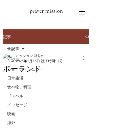
prayer mission
記事
全記事
ミッション 祈りの
全記事
2025年2月15日
読了時間: 1分
ポーランド
ジョージ・ミュラー
日常生活
食べ物、料理
ゴスペル
メッセージ
映画
海外