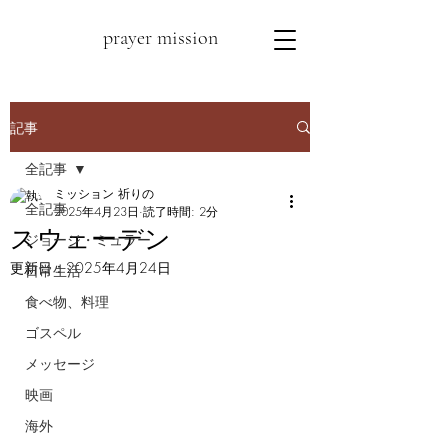
prayer mission
記事
全記事
ミッション 祈りの
全記事
2025年4月23日
読了時間: 2分
スウェーデン
ジョージ・ミュラー
更新日：
2025年4月24日
日常生活
食べ物、料理
ゴスペル
メッセージ
映画
海外