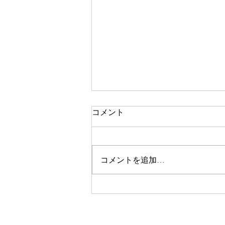
祈りの恵みの現れ 36-1
コメント
地方教会の牧会をしていた時でし
た。数人出席の小さな礼拝に精神
科のお医者さんがやってきまし
コメントを追加…
た。面白い方であり、気さくな方
で、話しやすい方でした。患者さ
んのお話を聞くことも多いという
ことでした。そして、「お医者さ
んが、精神的な病になってしまう