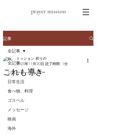
prayer mission
記事
全記事
ミッション 祈りの
全記事
2025年11月20日
読了時間: 1分
これも導き
ジョージ・ミュラー
日常生活
食べ物、料理
ゴスペル
メッセージ
映画
海外