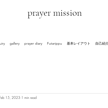
prayer mission
uiry
gallery
prayer diary
Futarippu
基本レイアウト
自己紹
Feb 15, 2023
1 min read