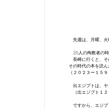
　先週は、月曜、火
　26人の殉教者の
　長崎に行くと、そ
その時代の本を読ん
（２０２３ー１５９
　出エジプトは、ヤ
　（出エジプト１２
　ですから、エジプ